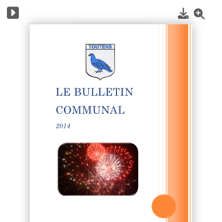
1
/
16