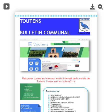
1
/
16