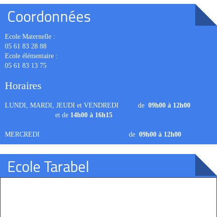
Coordonnées
Ecole Maternelle :
05 61 83 28 88
Ecole élémentaire :
05 61 83 13 75
Horaires
LUNDI, MARDI, JEUDI et VENDREDI de
09h00 à 12h00
et de
14h00 à 16h15
MERCREDI de
09h00 à 12h00
Ecole Tarabel