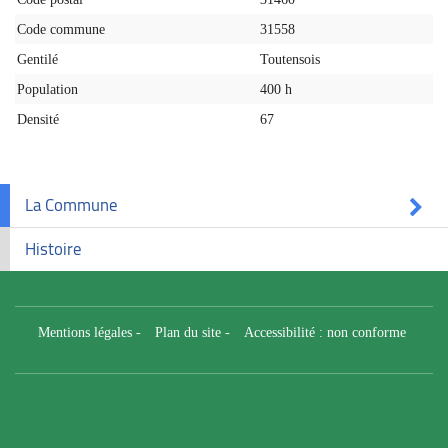
Code commune
31558
Gentilé
Toutensois
Population
400 h
Densité
67
La Commune
Histoire
Mentions légales
-
Plan du site
-
Accessibilité : non conforme