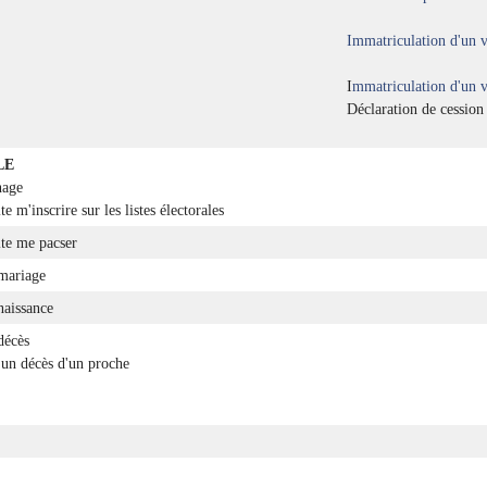
Immatriculation d'un v
I
mmatriculation d'un v
Déclaration de cession
LE
nage
te m'inscrire sur les listes électorales
ite me pacser
mariage
naissance
décès
'un décès d'un proche