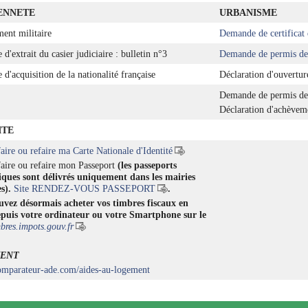
ENNETE
URBANISME
ent militaire
Demande de certificat
'extrait du casier judiciaire : bulletin n°3
Demande de permis de 
d'acquisition de la nationalité française
Déclaration d'ouvertur
Demande de permis de
Déclaration d'achèveme
ITE
aire ou refaire ma Carte Nationale d'Identité
faire ou refaire mon Passeport
(les passeports
iques
sont délivrés uniquement dans les mairies
es).
Site RENDEZ-VOUS PASSEPORT
.
vez désormais acheter vos timbres fiscaux en
epuis votre ordinateur ou votre Smartphone sur le
bres.impots.gouv.fr
ENT
comparateur-ade.com/aides-au-logement