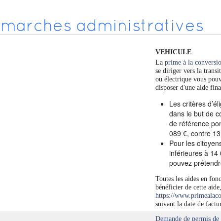
marches administratives
VEHICULE
La
prime à la conversi
se diriger vers la trans
ou électrique vous pouve
disposer d'une aide fina
Les critères d’él
dans le but de 
de référence pon
089 €, contre 13
Pour les citoyen
inférieures à 14
pouvez prétendre
Toutes les aides en fon
bénéficier de cette aide
https://www.primealaco
suivant la date de factu
Demande de permis de 