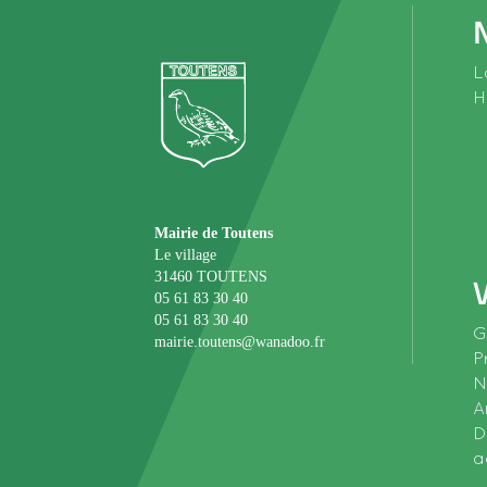
N
L
H
Mairie de Toutens
Le village
V
31460 TOUTENS
05 61 83 30 40
05 61 83 30 40
G
mairie.toutens@wanadoo.fr
P
N
A
D
a