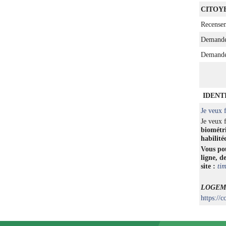
CITOY
Recensem
Demande d
Demande 
IDENT
Je veux f
Je veux 
biométr
habilité
Vous pou
ligne, d
site :
tim
LOGEM
https://